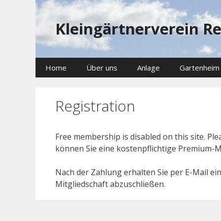
Zum
Inhalt
Kleingärtnerverein R
springen
Home
Über uns
Anlage
Gartenheim
Registration
Free membership is disabled on this site. P
können Sie eine kostenpflichtige Premium-Mi
Nach der Zahlung erhalten Sie per E-Mail ei
Mitgliedschaft abzuschließen.