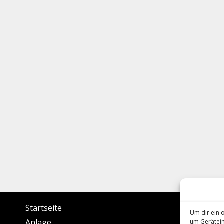
Startseite
N
Um dir ein 
B
Anlage
um Gerätein